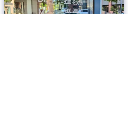
AUS DEM SALON
17. Mai 2024
4-Tage-Woche bei SENSES
Als einer der wenigen Friseure in Hannover
stellen wir auf eine 4-Tage-Woche um. Bessere
Work-Life-Balance bei gewohnt hohem Service
Weiterlesen