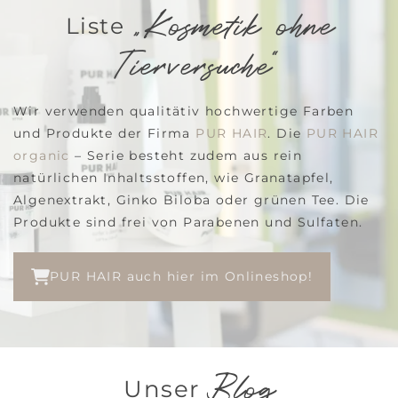
„Kosmetik ohne
Liste
Tierversuche“
Wir verwenden qualitätiv hochwertige Farben
und Produkte der Firma
PUR HAIR
. Die
PUR HAIR
organic
– Serie besteht zudem aus rein
natürlichen Inhaltsstoffen, wie Granatapfel,
Algenextrakt, Ginko Biloba oder grünen Tee. Die
Produkte sind frei von Parabenen und Sulfaten.
PUR HAIR auch hier im Onlineshop!
Blog
Unser