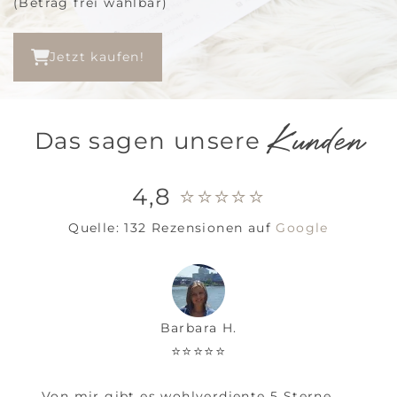
(Betrag frei wählbar)
Jetzt kaufen!
Kunden
Das sagen unsere
4,8
⭐⭐⭐⭐⭐
Quelle: 132 Rezensionen auf
Google
Barbara H.
⭐⭐⭐⭐⭐
Von mir gibt es wohlverdiente 5 Sterne.